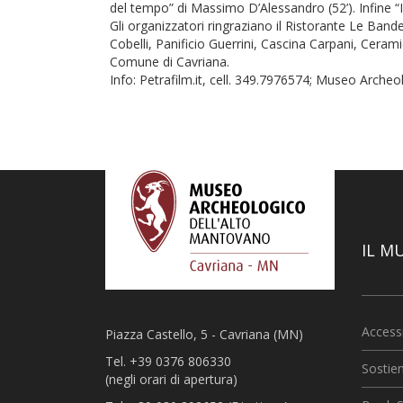
del tempo” di Massimo D’Alessandro (52’). Infine “I 
Gli organizzatori ringraziano il Ristorante Le Bande,
Cobelli, Panificio Guerrini, Cascina Carpani, Cera
Comune di Cavriana.
Info: Petrafilm.it, cell. 349.7976574; Museo Arche
IL M
Accessi
Piazza Castello, 5 - Cavriana (MN)
Tel. +39 0376 806330
Sostien
(negli orari di apertura)