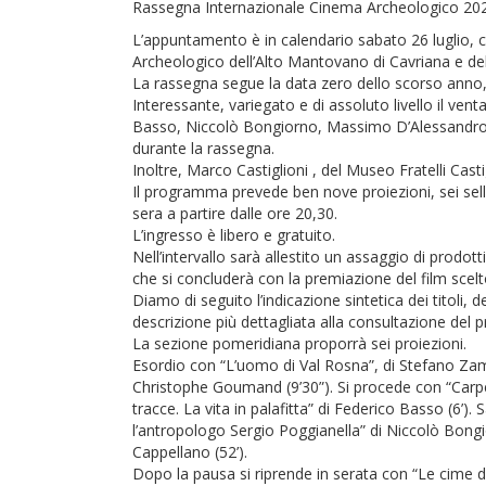
Rassegna Internazionale Cinema Archeologico 20
L’appuntamento è in calendario sabato 26 luglio, c
Archeologico dell’Alto Mantovano di Cavriana e d
La rassegna segue la data zero dello scorso anno, 
Interessante, variegato e di assoluto livello il ven
Basso, Niccolò Bongiorno, Massimo D’Alessandro, 
durante la rassegna.
Inoltre, Marco Castiglioni , del Museo Fratelli Cast
Il programma prevede ben nove proiezioni, sei selle
sera a partire dalle ore 20,30.
L’ingresso è libero e gratuito.
Nell’intervallo sarà allestito un assaggio di prodotti 
che si concluderà con la premiazione del film scelt
Diamo di seguito l’indicazione sintetica dei titoli,
descrizione più dettagliata alla consultazione del
La sezione pomeridiana proporrà sei proiezioni.
Esordio con “L’uomo di Val Rosna”, di Stefano Zampi
Christophe Goumand (9’30”). Si procede con “Carpent
tracce. La vita in palafitta” di Federico Basso (6’). 
l’antropologo Sergio Poggianella” di Niccolò Bongio
Cappellano (52’).
Dopo la pausa si riprende in serata con “Le cime di 