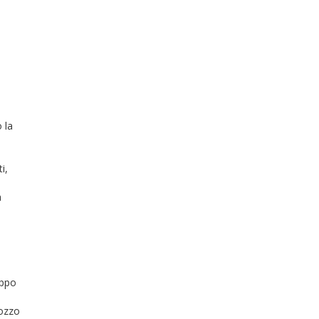
 la
i,
a
ippo
pozzo