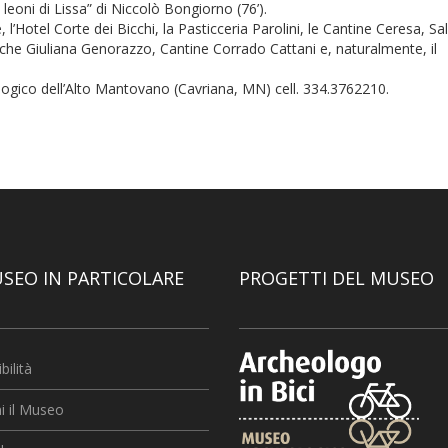
leoni di Lissa” di Niccolò Bongiorno (76’).
 l’Hotel Corte dei Bicchi, la Pasticceria Parolini, le Cantine Ceresa, Sa
miche Giuliana Genorazzo, Cantine Corrado Cattani e, naturalmente, il
ologico dell’Alto Mantovano (Cavriana, MN) cell. 334.3762210.
USEO IN PARTICOLARE
PROGETTI DEL MUSEO
bilità
i il Museo