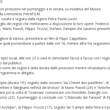
25
on proiezioni nel pomeriggio e in serata, su iniziativa del Museo
ella cremonese PetraFILM.
curata e seguita dalla regista Petra Paola Lucini.
taglio dei registi che metteranno a disposizione le loro opere: Federico
Mario Piavoli, Filippo Ticozzi, Stefano Zampini che saranno presenti
iglioni di Varese, presenterà un film di Pippo Cappellano.
 quali pomeridiane a partire dalle ore 16, mentre altre tre seguiranno
tipici locali. Alle ore 23 ci sarà lo stimolante faccia a faccia con i regist
o dal pubblico.
 dei nomi dei registi e della durata delle proiezioni mentre rimandiamo l
 programma in allegato.
ni (durata 19’), seguito dallo svizzero “Au Chevet des palafittes”, di
ieri e falegnami nell’età del bronzo” di Mario Piavoli (24’) e “Antiche
Sarà poi la volta di “Sciamani: comunicare con l’invisibile. Dialoghi con
rno (22’). Il pomeriggio si conclude con “L’Eldorado dei Faraoni” di P
Asclepio”, di Filippo Ticozzi (17’), seguito da “Campo della fiera e il 