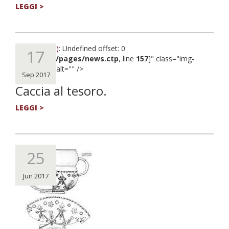
LEGGI >
Notice
(8)
: Undefined offset: 0
17
[
APP/views/pages/news.ctp
, line
157
]
" class="img-
responsive" alt="" />
Sep 2017
Caccia al tesoro.
LEGGI >
25
Jun 2017